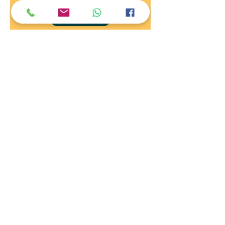
DOC. JOSÉ LUIS CARDENAS
ENTRAR
MI AULA VIRTUAL
ENTRAR
DOC. MIGUEL IGNACIO C