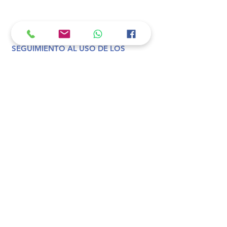
4
SEGUIMIENTO AL USO DE LOS
RECURSOS Y ESPACIOS
INSTITUCIONALES
5
FORMATO ACTUALIZACIÓN
DATO ESTUDIANTES
D
DESCARGAR ADMINISTRACIÓN
DE RECURSOS