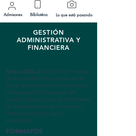
Admisones
Bilbliotéca
Lo que está pasando
GESTIÓN
ADMINISTRATIVA Y
FINANCIERA
Meta a 2023, a
dministrar los recursos
de manera eficiente y eficaz, de tal
forma que permita el funcionamiento
institucional y la Prestación del
Servicio Educativo desde el momento
de la formalización de la matricula
hasta la promoción de los
estudiantes.
FORMATOS