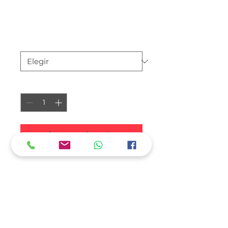
Soy un producto
Precio
$ 8
Tamaño
*
Cantidad
*
Agregar al carrito
Soy la descripción de un 
producto. Soy el lugar ideal 
para agregar detalles sobre tu 
producto, así como tamaño, 
materiales, instrucciones de 
cuidado y de limpieza.