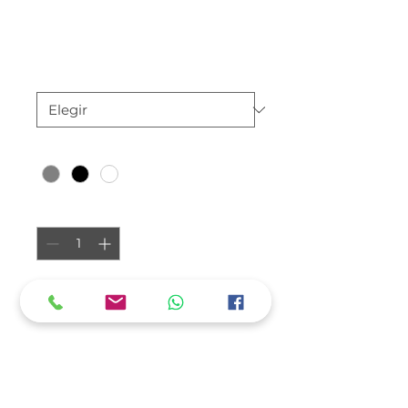
Soy un producto
Precio
$ 25
Tamaño
*
Color
*
Cantidad
*
Agregar al carrito
Soy la descripción de un 
producto. Soy el lugar ideal 
para agregar detalles sobre tu 