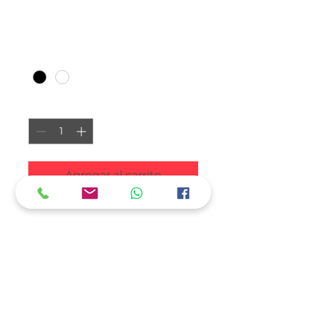
Soy un producto
Precio
$ 10
Color
*
Cantidad
*
Agregar al carrito
Soy la descripción de un 
producto. Soy el lugar ideal 
para agregar detalles sobre tu 
producto, así como tamaño, 
materiales, instrucciones de 
cuidado y de limpieza.