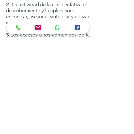
2.
La actividad de la clase enfatiza el
descubrimiento y la aplicación:
encontrar, asesorar, sintetizar y utilizar
información.
3.
Los accesos a los contenidos de la
clase aumentan gracias al Casillero
Digital , permitiendo a los estudiantes
revisar los contenidos cuantas veces
lo deseen.
4. Todas las actividades académicas
están fundamentadas en el deporte,
emprendimiento, ciencia, tecnologia,
artes, matemática y desarrollo de
proyectos PPP; lo anterior, son los
pilares de nuestra propuesta
educativa.
CARACTERISTICAS DEL
ESTUDIANTE CENTRALINO
1
.
Protagonista de su aprendizaje