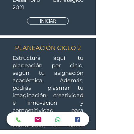
Desarrollo Estratégico
2021
INICIAR
PLANEACIÓN CICLO 2
Estructura aquí tu
planeación por ciclo,
según tu asignación
académica. Además,
podrás plasmar tu
imaginación, creatividad
e innovación y
competitividad para
consolidad en el aula y la
comunidad, las metas
alineadas al Plan de