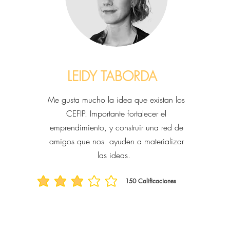
LEIDY TABORDA
Me gusta mucho la idea que existan los
CEFIP. Importante fortalecer el
emprendimiento, y construir una red de
amigos que nos ayuden a materializar
las ideas.
150
Calificaciones
la calificación promedio es 3 de 5, basada en 150 votos, Calificacion