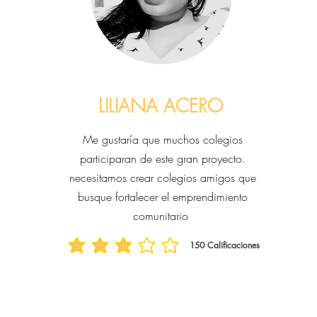
LILIANA ACERO
Me gustaría que muchos colegios
participaran de este gran proyecto.
necesitamos crear colegios amigos que
busque fortalecer el emprendimiento
comunitario
150
Calificaciones
la calificación promedio es 3 de 5, basada en 150 votos, Califica
es