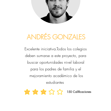
ANDRÉS GONZALES
Excelente iniciativa.Todos los colegios
deben sumarse a este proyecto, para
buscar oportunidades nivel laboral
para los padres de familia y el
mejoramiento académico de los
estudiantes
ciones
150
Calificaciones
la calificación promedio es 3 de 5, basada en 150 votos, Calific