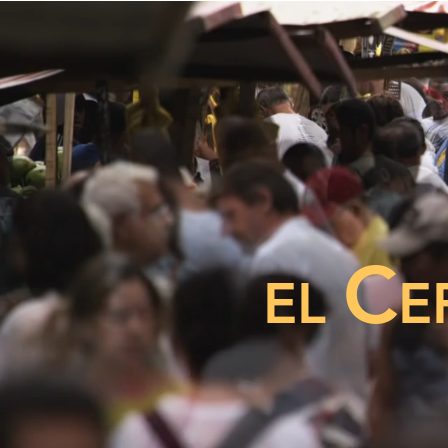
C
EL
E