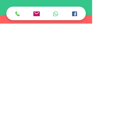
02
asignación
y
distribución de
GRUPOS
Aquí encontraras la